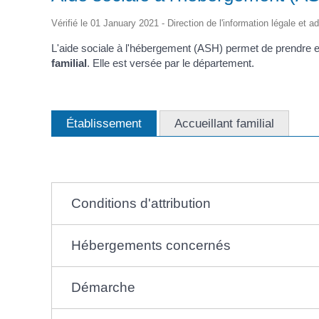
d'Identité /
Casse-
Contact
Les Adjoints
Proclamation Grands
Passeport
Conseil M
croûte
Électeurs
Les conseillers
Vérifié le 01 January 2021 - Direction de l'information légale et 
Jeunes
Affaires Générales
Compte rendu
Service Elections
Ordre du jour
L'aide sociale à l'hébergement (ASH) permet de prendre e
Affaires Funéraires
Proclamation grands
familial
. Elle est versée par le département.
Etrangers
électeurs
Frontaliers
Établissement
Accueillant familial
Conditions d'attribution
Hébergements concernés
Démarche