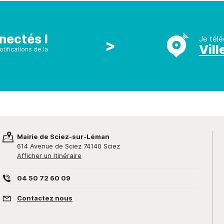
nectés !
Je télé
>
Vill
tifications de la
Mairie de Sciez-sur-Léman
614 Avenue de Sciez 74140 Sciez
Afficher un Itinéraire
04 50 72 60 09
Contactez nous