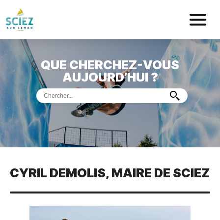
Mairie de Sci
QUE CHERCHEZ-VOUS
ACCUEIL
AUJOURD’HUI ?
VOTRE
MAIRIE
VIE
PRATIQUE
DÉMARCHES &
SERVICES
PORT
DE
PLAISANCE
CYRIL DEMOLIS, MAIRE DE SCIEZ
MUSÉE
DE
PRÉHISTOIRE
ET
GÉOLOGIE