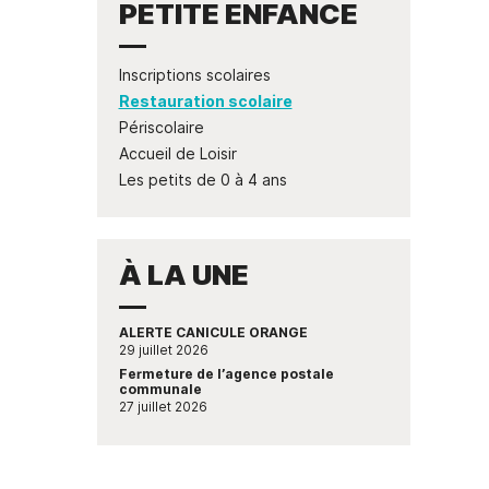
scolaires
Opération " Je navigue, je
PETITE ENFANCE
Permanences expert
Associations
Le Guide des
nt
Qualité de 
trie"
comptable
Restauration
Associations
Covoitur
scolaire
Numéros d’urgence
Liste des
Déchetter
Périscolaire
associations
Bus France Services
Inscriptions scolaires
Accueil de Loisir
Antenne de Justice et du
Restauration scolaire
Droit en Chablais
Les petits de 0 à
4 ans
Périscolaire
Accueil de Loisir
de
Les petits de 0 à 4 ans
À LA UNE
ALERTE CANICULE ORANGE
29 juillet 2026
Fermeture de l’agence postale
communale
27 juillet 2026