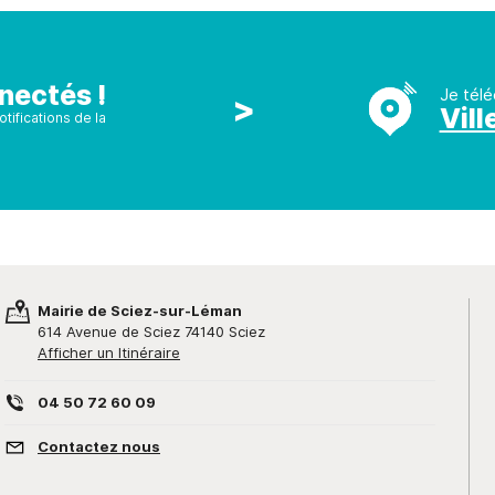
nectés !
Je télé
>
Vill
tifications de la
Mairie de Sciez-sur-Léman
614 Avenue de Sciez 74140 Sciez
Afficher un Itinéraire
04 50 72 60 09
Contactez nous