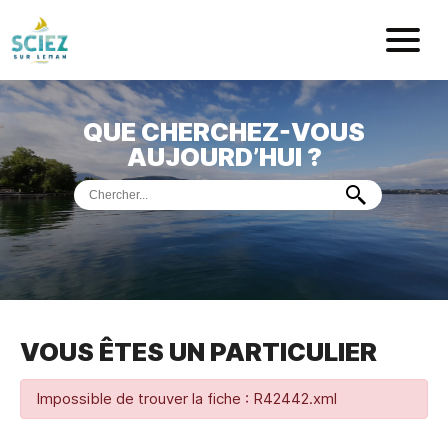
Mairie de Sci
QUE CHERCHEZ-VOUS
ACCUEIL
AUJOURD’HUI ?
VOTRE
MAIRIE
VIE
PRATIQUE
DÉMARCHES &
SERVICES
PORT
DE
PLAISANCE
VOUS ÊTES UN PARTICULIER
MUSÉE
DE
PRÉHISTOIRE
ET
GÉOLOGIE
Impossible de trouver la fiche : R42442.xml