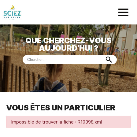
Mairie de Sci
QUE CHERCHEZ-VOUS
ACCUEIL
AUJOURD’HUI ?
VOTRE
MAIRIE
VIE
PRATIQUE
DÉMARCHES &
SERVICES
PORT
DE
PLAISANCE
VOUS ÊTES UN PARTICULIER
MUSÉE
DE
PRÉHISTOIRE
ET
GÉOLOGIE
Impossible de trouver la fiche : R10398.xml