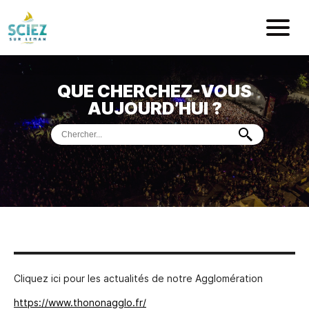
Mairie de Sci
QUE CHERCHEZ-VOUS
ACCUEIL
AUJOURD’HUI ?
VOTRE
MAIRIE
VIE
PRATIQUE
DÉMARCHES &
SERVICES
PORT
DE
PLAISANCE
MUSÉE
DE
PRÉHISTOIRE
ET
GÉOLOGIE
Cliquez ici pour les actualités de notre Agglomération
https://www.thononagglo.fr/