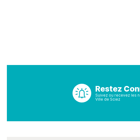
Restez Con
Suivez ou recevez les no
Ville de Sciez