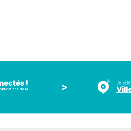
nectés !
Je télé
>
Vill
tifications de la