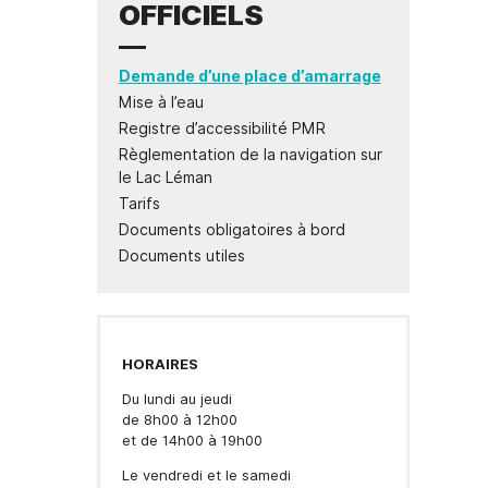
scolaires
Opération " Je navigue, je
Permanences expert
Associations
OFFICIELS
Le Guide des
nt
Qualité de 
trie"
comptable
Restauration
Associations
Covoitur
scolaire
Numéros d’urgence
Liste des
Déchetter
Périscolaire
associations
Bus France Services
Demande d’une place d’amarrage
Accueil de Loisir
Antenne de Justice et du
Mise à l’eau
Droit en Chablais
Les petits de 0 à
4 ans
Registre d’accessibilité PMR
de
Règlementation de la navigation sur
le Lac Léman
Tarifs
Documents obligatoires à bord
Documents utiles
HORAIRES
Du lundi au jeudi
de 8h00 à 12h00
et de 14h00 à 19h00
Le vendredi et le samedi