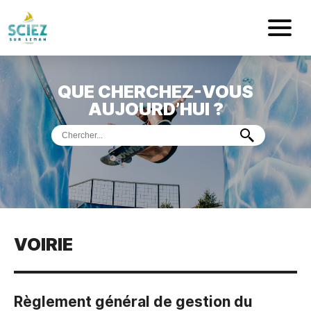
Mairie de Sci
QUE CHERCHEZ-VOUS
ACCUEIL
AUJOURD’HUI ?
VOTRE
MAIRIE
VIE
PRATIQUE
DÉMARCHES &
SERVICES
PORT
DE
PLAISANCE
VOIRIE
MUSÉE
DE
PRÉHISTOIRE
ET
GÉOLOGIE
Règlement général de gestion du