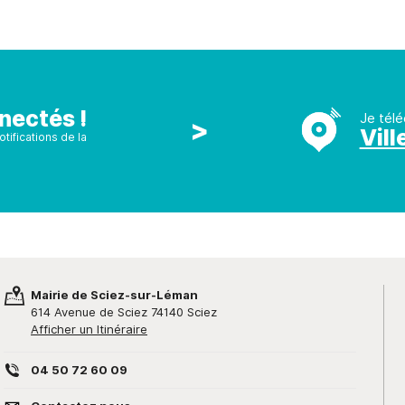
nectés !
Je télé
>
Vill
tifications de la
Mairie de Sciez-sur-Léman
614 Avenue de Sciez 74140 Sciez
Afficher un Itinéraire
04 50 72 60 09