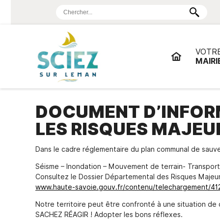
VOTR
MAIRI
DOCUMENT D’INFOR
LES RISQUES MAJEU
Dans le cadre réglementaire du plan communal de sauveg
Séisme – Inondation – Mouvement de terrain- Transpo
ORGANIGRAMME
LES
LES
PORT DE
LE MUSÉE
LES
SERVICE
CONSEIL
DÉMO
Consultez le Dossier Départemental des Risques Majeur
DOCUMENTS
ECLECTIK'S
PLAISANCE
FOOD
POPULATION
MUNICIPAL
PARTI
www.haute-savoie.gouv.fr/contenu/telechargement/41
OFFICIELS
TRUCKS
Consultez l'organigramme
Présentation
des Services
Les Expositions
Toutes les infos
Présentation
Etat Civil
Délibérations
Agenda 2
Notre territoire peut être confronté à une situation de 
sur le festival
"Notre Vi
Informations pratiques
Le Port de Sciez en Live
Carte Nationale
Le Maire
Les arrêtés
Place du
SACHEZ RÉAGIR ! Adopter les bons réflexes.
d'Avenir"