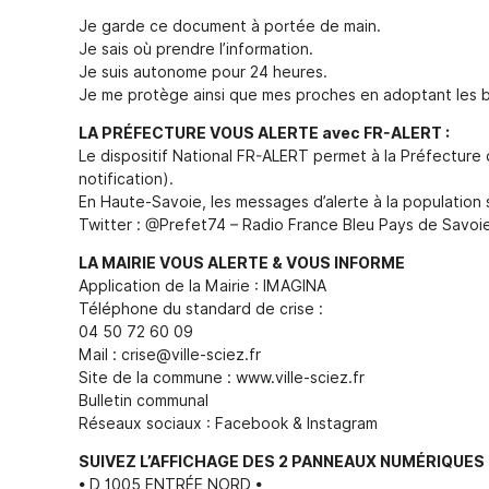
d'Identité /
Casse-
Contact
Les Adjoints
Proclamation Grands
Passeport
Conseil M
croûte
Électeurs
Je garde ce document à portée de main.
Les conseillers
Jeunes
Affaires Générales
Compte rendu
Je sais où prendre l’information.
Service Elections
Ordre du jour
Je suis autonome pour 24 heures.
Affaires Funéraires
Proclamation grands
Je me protège ainsi que mes proches en adoptant les b
Etrangers
électeurs
Frontaliers
LA PRÉFECTURE VOUS ALERTE avec FR-ALERT :
Le dispositif National FR-ALERT permet à la Préfecture 
notification).
En Haute-Savoie, les messages d’alerte à la population s
Twitter : @Prefet74 – Radio France Bleu Pays de Savoie
LA MAIRIE VOUS ALERTE & VOUS INFORME
Application de la Mairie : IMAGINA
Téléphone du standard de crise :
04 50 72 60 09
Mail : crise@ville-sciez.fr
Site de la commune : www.ville-sciez.fr
Bulletin communal
Réseaux sociaux : Facebook & Instagram
SUIVEZ L’AFFICHAGE DES 2 PANNEAUX NUMÉRIQUES 
• D 1005 ENTRÉE NORD •