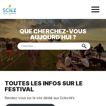
Mairie de Sci
QUE CHERCHEZ-VOUS
ACCUEIL
AUJOURD’HUI ?
VOTRE
MAIRIE
VIE
PRATIQUE
DÉMARCHES &
SERVICES
PORT
DE
PLAISANCE
TOUTES LES INFOS SUR LE
FESTIVAL
MUSÉE
DE
PRÉHISTOIRE
ET
GÉOLOGIE
Rendez-vous sur le site dédié aux Eclectik’s