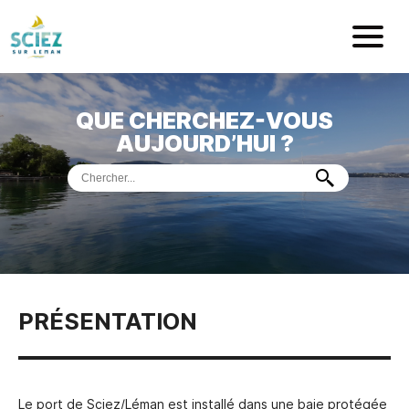
Mairie de Sci
QUE CHERCHEZ-VOUS
ACCUEIL
AUJOURD’HUI ?
VOTRE
MAIRIE
VIE
PRATIQUE
DÉMARCHES &
SERVICES
PORT
DE
PLAISANCE
PRÉSENTATION
MUSÉE
DE
PRÉHISTOIRE
ET
GÉOLOGIE
Le port de Sciez/Léman est installé dans une baie protégée