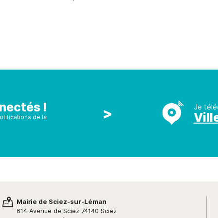
nectés !
Je télé
>
Vill
tifications de la
Mairie de Sciez-sur-Léman
614 Avenue de Sciez 74140 Sciez