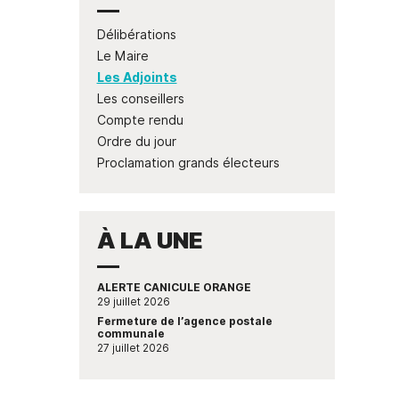
scolaires
Opération " Je navigue, je
Permanences expert
Associations
Le Guide des
nt
Qualité de 
trie"
comptable
Restauration
Associations
Covoitur
scolaire
Délibérations
Numéros d’urgence
Liste des
Déchetter
Périscolaire
associations
Bus France Services
Le Maire
Accueil de Loisir
Antenne de Justice et du
Les Adjoints
Droit en Chablais
Les petits de 0 à
Les conseillers
4 ans
Compte rendu
de
Ordre du jour
Proclamation grands électeurs
À LA UNE
ALERTE CANICULE ORANGE
29 juillet 2026
Fermeture de l’agence postale
communale
27 juillet 2026