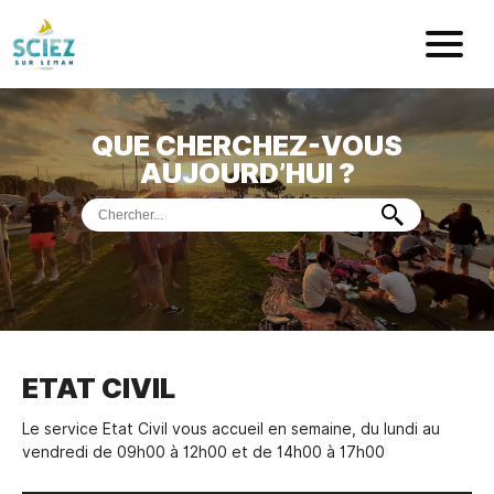
Mairie de Sci
QUE CHERCHEZ-VOUS
ACCUEIL
AUJOURD’HUI ?
VOTRE
MAIRIE
VIE
PRATIQUE
DÉMARCHES &
SERVICES
PORT
DE
PLAISANCE
ETAT CIVIL
MUSÉE
DE
PRÉHISTOIRE
ET
GÉOLOGIE
Le service Etat Civil vous accueil en semaine, du lundi au
vendredi de 09h00 à 12h00 et de 14h00 à 17h00