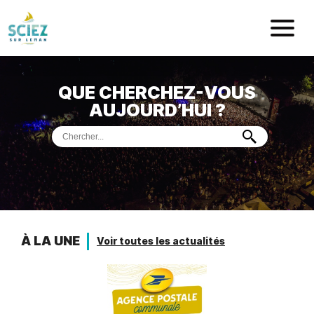
Mairie de Sci
QUE CHERCHEZ-VOUS
ACCUEIL
AUJOURD’HUI ?
VOTRE
MAIRIE
VIE
PRATIQUE
DÉMARCHES &
SERVICES
PORT
DE
PLAISANCE
À LA UNE
Voir toutes les actualités
MUSÉE
DE
PRÉHISTOIRE
ET
GÉOLOGIE