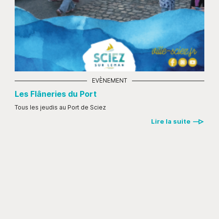
Les
EVÈNEMENT
de 1
Les Flâneries du Port
Tous les jeudis au Port de Sciez
Lire la suite
e