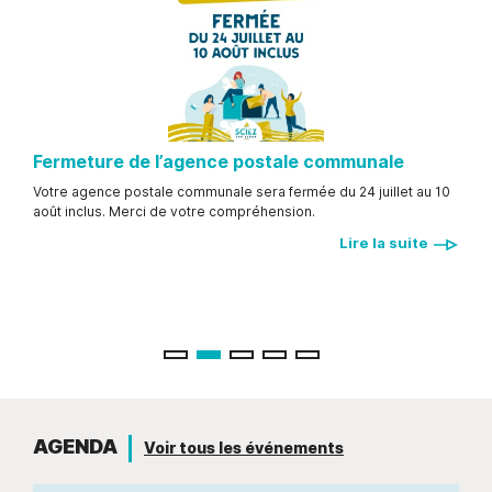
Fermeture de l’agence postale communale
Pro
Pré
 qui
Votre agence postale communale sera fermée du 24 juillet au 10
207 
t de
août inclus. Merci de votre compréhension.
Léma
icule
Lire la suite
scie
 si
au sa
de 14
e
AGENDA
Voir tous les événements