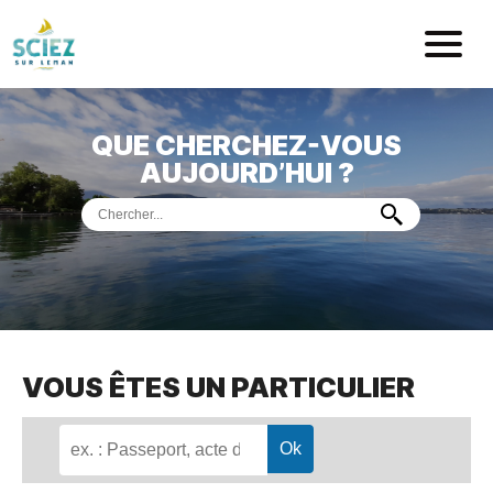
Mairie de Sci
QUE CHERCHEZ-VOUS
ACCUEIL
AUJOURD’HUI ?
VOTRE
MAIRIE
VIE
PRATIQUE
DÉMARCHES &
SERVICES
PORT
DE
PLAISANCE
VOUS ÊTES UN PARTICULIER
MUSÉE
DE
PRÉHISTOIRE
ET
GÉOLOGIE