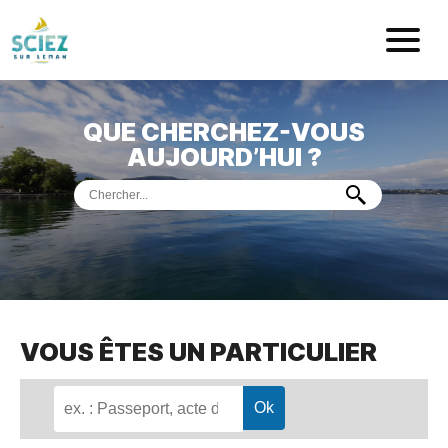
Mairie de Sci
QUE CHERCHEZ-VOUS
ACCUEIL
AUJOURD’HUI ?
VOTRE
MAIRIE
VIE
PRATIQUE
DÉMARCHES &
SERVICES
PORT
DE
PLAISANCE
VOUS ÊTES UN PARTICULIER
MUSÉE
DE
PRÉHISTOIRE
ET
GÉOLOGIE