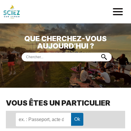
Mairie de Sci
QUE CHERCHEZ-VOUS
ACCUEIL
AUJOURD’HUI ?
VOTRE
MAIRIE
VIE
PRATIQUE
DÉMARCHES &
SERVICES
PORT
DE
PLAISANCE
VOUS ÊTES UN PARTICULIER
MUSÉE
DE
PRÉHISTOIRE
ET
GÉOLOGIE