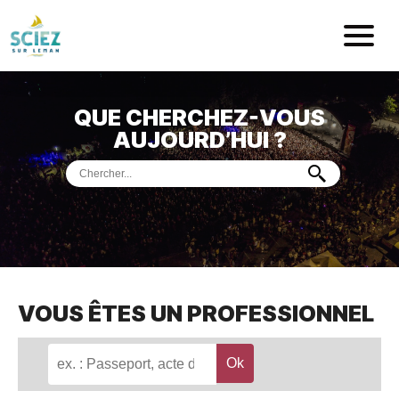
Mairie de Sci
QUE CHERCHEZ-VOUS
ACCUEIL
AUJOURD’HUI ?
VOTRE
MAIRIE
VIE
PRATIQUE
DÉMARCHES &
SERVICES
PORT
DE
PLAISANCE
VOUS ÊTES UN PROFESSIONNEL
MUSÉE
DE
PRÉHISTOIRE
ET
GÉOLOGIE