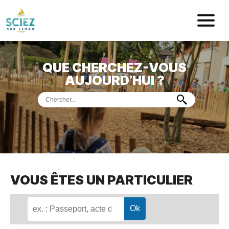
Mairie de Sci
QUE CHERCHEZ-VOUS
ACCUEIL
AUJOURD’HUI ?
VOTRE
MAIRIE
VIE
PRATIQUE
DÉMARCHES &
SERVICES
PORT
DE
PLAISANCE
VOUS ÊTES UN PARTICULIER
MUSÉE
DE
PRÉHISTOIRE
ET
GÉOLOGIE