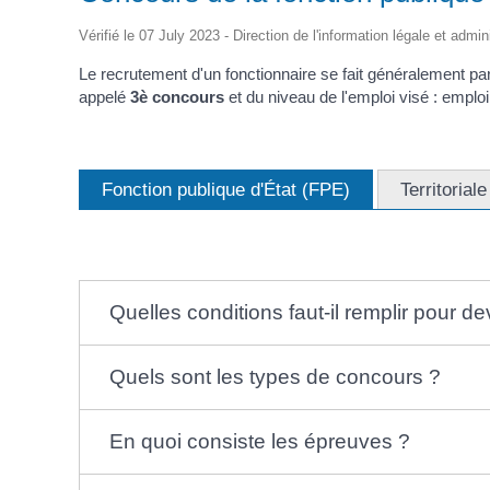
d'Identité /
Casse-
Contact
Les Adjoints
Proclamation Grands
Passeport
Conseil M
croûte
Électeurs
Les conseillers
Vérifié le 07 July 2023 - Direction de l'information légale et admin
Jeunes
Affaires Générales
Compte rendu
Service Elections
Ordre du jour
Le recrutement d'un fonctionnaire se fait généralement pa
Affaires Funéraires
Proclamation grands
appelé
3
è
concours
et du niveau de l'emploi visé : emplo
Etrangers
électeurs
Frontaliers
Fonction publique d'État (FPE)
Territorial
Quelles conditions faut-il remplir pour de
Quels sont les types de concours ?
En quoi consiste les épreuves ?