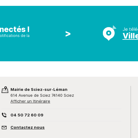
nectés !
Je télé
>
Vill
tifications de la
Mairie de Sciez-sur-Léman
614 Avenue de Sciez 74140 Sciez
Afficher un Itinéraire
04 50 72 60 09
Contactez nous