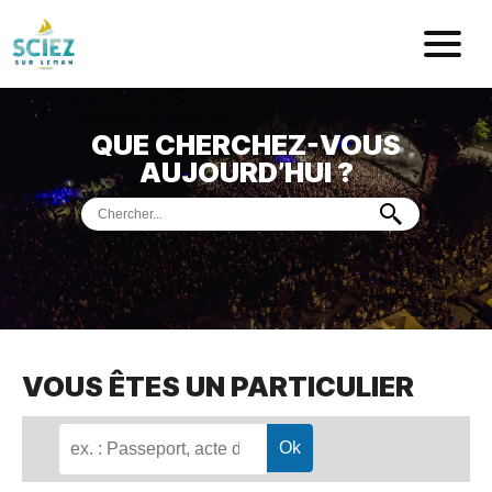
Mairie de Sci
QUE CHERCHEZ-VOUS
ACCUEIL
AUJOURD’HUI ?
VOTRE
MAIRIE
VIE
PRATIQUE
DÉMARCHES &
SERVICES
PORT
DE
PLAISANCE
VOUS ÊTES UN PARTICULIER
MUSÉE
DE
PRÉHISTOIRE
ET
GÉOLOGIE