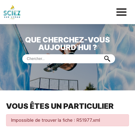
Mairie de Sci
QUE CHERCHEZ-VOUS
ACCUEIL
AUJOURD’HUI ?
VOTRE
MAIRIE
VIE
PRATIQUE
DÉMARCHES &
SERVICES
PORT
DE
PLAISANCE
VOUS ÊTES UN PARTICULIER
MUSÉE
DE
PRÉHISTOIRE
ET
GÉOLOGIE
Impossible de trouver la fiche : R51977.xml