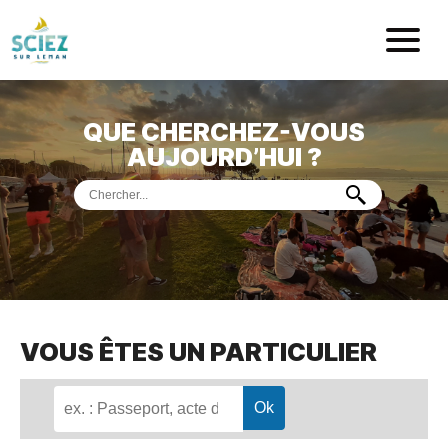
Mairie de Sci
QUE CHERCHEZ-VOUS
ACCUEIL
AUJOURD’HUI ?
VOTRE
MAIRIE
VIE
PRATIQUE
DÉMARCHES &
SERVICES
PORT
DE
PLAISANCE
VOUS ÊTES UN PARTICULIER
MUSÉE
DE
PRÉHISTOIRE
ET
GÉOLOGIE