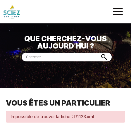
Mairie de Sci
QUE CHERCHEZ-VOUS
ACCUEIL
AUJOURD’HUI ?
VOTRE
MAIRIE
VIE
PRATIQUE
DÉMARCHES &
SERVICES
PORT
DE
PLAISANCE
VOUS ÊTES UN PARTICULIER
MUSÉE
DE
PRÉHISTOIRE
ET
GÉOLOGIE
Impossible de trouver la fiche : R1123.xml