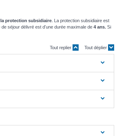
scolaires
Opération " Je navigue, je
Permanences expert
Associations
Le Guide des
nt
Qualité de 
trie"
comptable
Restauration
Associations
Covoitur
scolaire
Numéros d’urgence
Liste des
Déchetter
Périscolaire
associations
Bus France Services
 la protection subsidiaire
. La protection subsidiaire est
Accueil de Loisir
Antenne de Justice et du
itre de séjour délivré est d'une durée maximale de
4 ans.
Si
Droit en Chablais
Les petits de 0 à
4 ans
de
Tout replier
Tout déplier