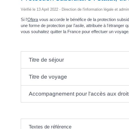
d'Identité /
Casse-
Contact
Les Adjoints
Proclamation Grands
Passeport
Conseil M
croûte
Électeurs
Les conseillers
Vérifié le 13 April 2022 - Direction de l'information légale et admi
Jeunes
Affaires Générales
Compte rendu
Service Elections
Ordre du jour
Si l'
Ofpra
vous accorde le bénéfice de la protection subsid
Affaires Funéraires
Proclamation grands
une forme de protection par l'asile, attribuée à l'étranger 
Etrangers
électeurs
vous souhaitez quitter la France pour effectuer un voyag
Frontaliers
Titre de séjour
Titre de voyage
Accompagnement pour l'accès aux droit
Textes de référence