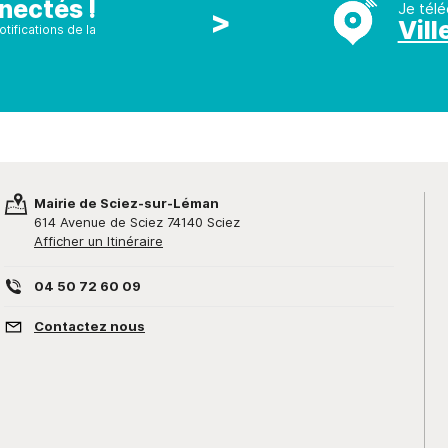
nectés !
Je télé
>
Vill
tifications de la
Mairie de Sciez-sur-Léman
614 Avenue de Sciez 74140 Sciez
Afficher un Itinéraire
04 50 72 60 09
Contactez nous