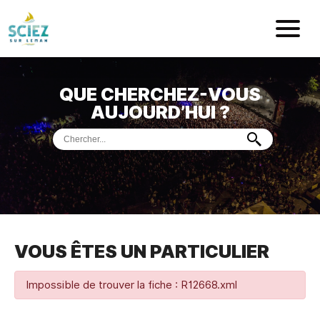
Mairie de Sci
QUE CHERCHEZ-VOUS
ACCUEIL
AUJOURD’HUI ?
VOTRE
MAIRIE
VIE
PRATIQUE
DÉMARCHES &
SERVICES
PORT
DE
PLAISANCE
VOUS ÊTES UN PARTICULIER
MUSÉE
DE
PRÉHISTOIRE
ET
GÉOLOGIE
Impossible de trouver la fiche : R12668.xml