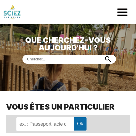
Mairie de Sci
QUE CHERCHEZ-VOUS
ACCUEIL
AUJOURD’HUI ?
VOTRE
MAIRIE
VIE
PRATIQUE
DÉMARCHES &
SERVICES
PORT
DE
PLAISANCE
VOUS ÊTES UN PARTICULIER
MUSÉE
DE
PRÉHISTOIRE
ET
GÉOLOGIE