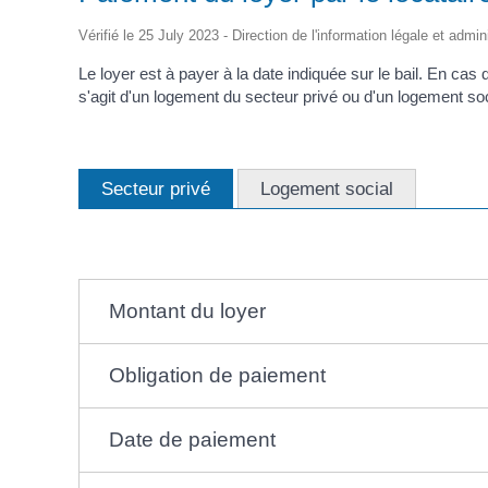
d'Identité /
Casse-
Contact
Les Adjoints
Proclamation Grands
Passeport
Conseil M
croûte
Électeurs
Les conseillers
Vérifié le 25 July 2023 - Direction de l'information légale et admin
Jeunes
Affaires Générales
Compte rendu
Service Elections
Ordre du jour
Le loyer est à payer à la date indiquée sur le bail. En cas 
Affaires Funéraires
Proclamation grands
s'agit d'un logement du secteur privé ou d'un logement soc
Etrangers
électeurs
Frontaliers
Secteur privé
Logement social
Montant du loyer
Obligation de paiement
Date de paiement