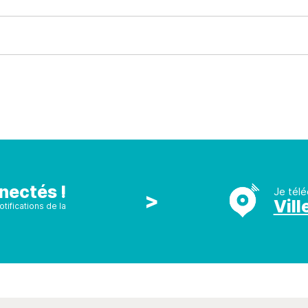
nectés !
Je télé
>
Vill
tifications de la