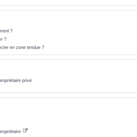
ement ?
er ?
ecter en zone tendue ?
opriétaire privé
propriétaire