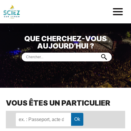
Mairie de Sci
QUE CHERCHEZ-VOUS
ACCUEIL
AUJOURD’HUI ?
VOTRE
MAIRIE
VIE
PRATIQUE
DÉMARCHES &
SERVICES
PORT
DE
PLAISANCE
VOUS ÊTES UN PARTICULIER
MUSÉE
DE
PRÉHISTOIRE
ET
GÉOLOGIE