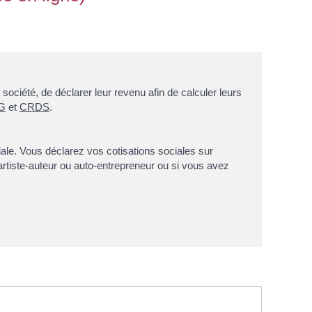
scolaires
Opération " Je navigue, je
Permanences expert
Associations
Le Guide des
nt
Qualité de 
trie"
comptable
Restauration
Associations
Covoitur
scolaire
Numéros d’urgence
Liste des
Déchetter
Périscolaire
associations
Bus France Services
Accueil de Loisir
Antenne de Justice et du
Droit en Chablais
Les petits de 0 à
4 ans
société, de déclarer leur revenu afin de calculer leurs
de
G
et
CRDS
.
ciale. Vous déclarez vos cotisations sociales sur
 artiste-auteur ou auto-entrepreneur ou si vous avez