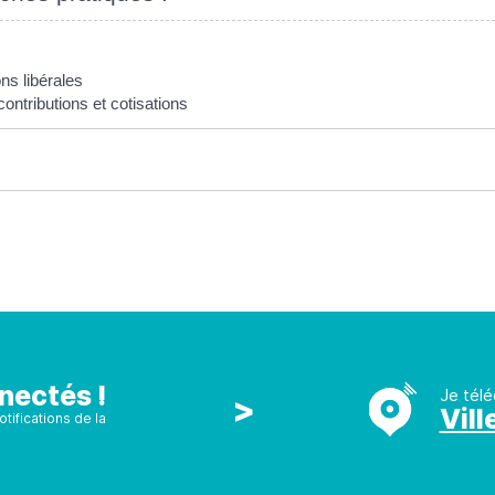
ns libérales
contributions et cotisations
nectés !
Je télé
>
Vill
tifications de la