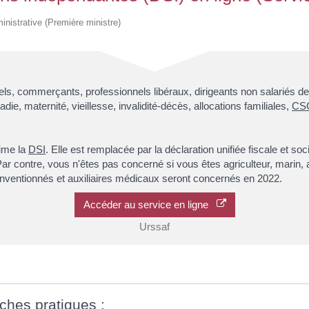
Mise à l'eau
Scolaire
Anniversaires
Fibre Optique
Communales
de
Stationneme
unicipal des
Registre d'accessibilité PMR
L'école de
Urgences
logement
ministrative (Première ministre)
Demandes
Marché
musique
Règlementation de la
social
d’autorisations
Opération
navigation sur le Lac Léman
La Chapelle
d’urbanisme
Assistante
tranquilité
de
Tarifs
sociale
Procédures en
vacances
Chavannex
Documents obligatoires à
cours
Domiciliation
Règlement
bord
CCAS
sanitaire
Documents utiles
els, commerçants, professionnels libéraux, dirigeants non salariés de 
Aide
Déclaration 
alimentaire /
die, maternité, vieillesse, invalidité-décès, allocations familiales,
CS
perte
Aide sociale
D.I.C.R.I.M
Service à la
personne
ime la
DSI
. Elle est remplacée par la déclaration unifiée fiscale et so
Seniors
 Par contre, vous n'êtes pas concerné si vous êtes agriculteur, marin,
nventionnés et auxiliaires médicaux seront concernés en 2022.
Accéder au service en ligne
Urssaf
iches pratiques :