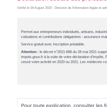
d'Identité /
Casse-
Contact
Les Adjoints
Proclamation Grands
Passeport
Conseil M
croûte
Électeurs
Les conseillers
Vérifié le 04 August 2020 - Direction de l'information légale et ad
Jeunes
Affaires Générales
Compte rendu
Service Elections
Ordre du jour
Affaires Funéraires
Proclamation grands
Etrangers
électeurs
Frontaliers
Permet aux entrepreneurs individuels, artisans, industri
cotisations et contributions obligatoires : assurance mala
Service gratuit avec inscription préalable.
Attention :
le décret n°2021-686 du 28 mai 2021 suppr
impots.gouv.fr à la suite de votre déclaration d'impôts.
cessé votre activité en 2020 ou 2021. Les médecins co
Pour toute explication, consulter les f