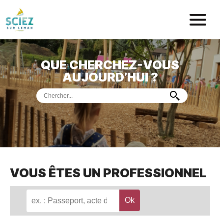
Mairie de Sci
QUE CHERCHEZ-VOUS
ACCUEIL
AUJOURD’HUI ?
VOTRE
MAIRIE
VIE
PRATIQUE
DÉMARCHES &
SERVICES
PORT
DE
PLAISANCE
VOUS ÊTES UN PROFESSIONNEL
MUSÉE
DE
PRÉHISTOIRE
ET
GÉOLOGIE