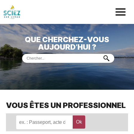
Mairie de Sci
QUE CHERCHEZ-VOUS
ACCUEIL
AUJOURD’HUI ?
VOTRE
MAIRIE
VIE
PRATIQUE
DÉMARCHES &
SERVICES
PORT
DE
PLAISANCE
VOUS ÊTES UN PROFESSIONNEL
MUSÉE
DE
PRÉHISTOIRE
ET
GÉOLOGIE