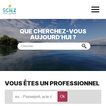
Mairie de Sci
QUE CHERCHEZ-VOUS
ACCUEIL
AUJOURD’HUI ?
VOTRE
MAIRIE
VIE
PRATIQUE
DÉMARCHES &
SERVICES
PORT
DE
PLAISANCE
VOUS ÊTES UN PROFESSIONNEL
MUSÉE
DE
PRÉHISTOIRE
ET
GÉOLOGIE