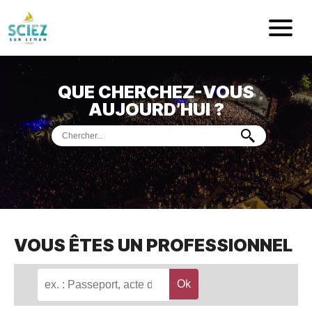
Mairie de Sci
QUE CHERCHEZ-VOUS
ACCUEIL
AUJOURD’HUI ?
VOTRE
MAIRIE
VIE
PRATIQUE
DÉMARCHES &
SERVICES
PORT
DE
PLAISANCE
VOUS ÊTES UN PROFESSIONNEL
MUSÉE
DE
PRÉHISTOIRE
ET
GÉOLOGIE