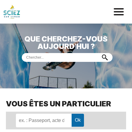
Mairie de Sci
QUE CHERCHEZ-VOUS
ACCUEIL
AUJOURD’HUI ?
VOTRE
MAIRIE
VIE
PRATIQUE
DÉMARCHES &
SERVICES
PORT
DE
PLAISANCE
VOUS ÊTES UN PARTICULIER
MUSÉE
DE
PRÉHISTOIRE
ET
GÉOLOGIE