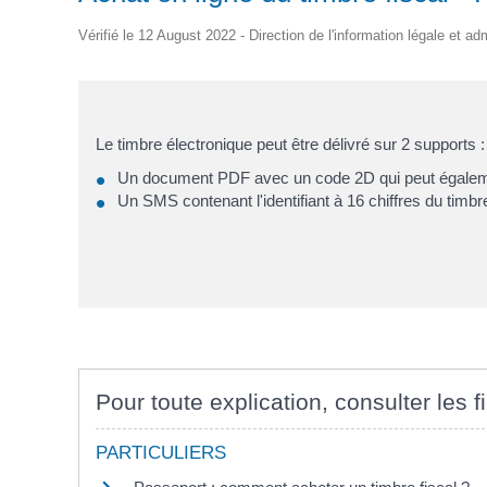
d'Identité /
Casse-
Contact
Les Adjoints
Proclamation Grands
Passeport
Conseil M
croûte
Électeurs
Les conseillers
Vérifié le 12 August 2022 - Direction de l'information légale et ad
Jeunes
Affaires Générales
Compte rendu
Service Elections
Ordre du jour
Affaires Funéraires
Proclamation grands
Etrangers
électeurs
Frontaliers
Le timbre électronique peut être délivré sur 2 supports :
Un document PDF avec un code 2D qui peut égalemen
Un SMS contenant l'identifiant à 16 chiffres du timbr
Pour toute explication, consulter les f
PARTICULIERS