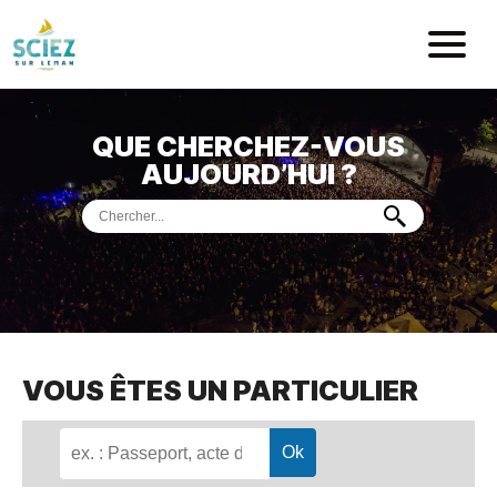
Mairie de Sci
QUE CHERCHEZ-VOUS
ACCUEIL
AUJOURD’HUI ?
VOTRE
MAIRIE
VIE
PRATIQUE
DÉMARCHES &
SERVICES
PORT
DE
PLAISANCE
VOUS ÊTES UN PARTICULIER
MUSÉE
DE
PRÉHISTOIRE
ET
GÉOLOGIE