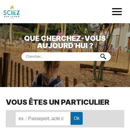
Mairie de Sci
QUE CHERCHEZ-VOUS
ACCUEIL
AUJOURD’HUI ?
VOTRE
MAIRIE
VIE
PRATIQUE
DÉMARCHES &
SERVICES
PORT
DE
PLAISANCE
VOUS ÊTES UN PARTICULIER
MUSÉE
DE
PRÉHISTOIRE
ET
GÉOLOGIE