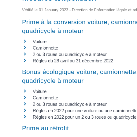
d'Identité /
Casse-
Contact
Les Adjoints
Proclamation Grands
Passeport
Conseil M
croûte
Électeurs
Les conseillers
Vérifié le 01 January 2023 - Direction de l'information légale et a
Jeunes
Affaires Générales
Compte rendu
Service Elections
Ordre du jour
Prime à la conversion voiture, camionn
Affaires Funéraires
Proclamation grands
Etrangers
quadricycle à moteur
électeurs
Frontaliers
Voiture
Camionnette
2 ou 3 roues ou quadricycle à moteur
Règles du 28 avril au 31 décembre 2022
Bonus écologique voiture, camionnette,
quadricycle à moteur
Voiture
Camionnette
2 ou 3 roues ou quadricycle à moteur
Règles en 2022 pour une voiture ou une camionnett
Règles en 2022 pour un 2 ou 3 roues ou quadricycle
Prime au rétrofit