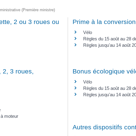
Mise à l'eau
Scolaire
Anniversaires
Fibre Optique
Communales
de
Stationneme
unicipal des
Registre d'accessibilité PMR
L'école de
Urgences
logement
dministrative (Première ministre)
Demandes
Marché
musique
Règlementation de la
social
d’autorisations
Opération
navigation sur le Lac Léman
La Chapelle
d’urbanisme
Assistante
ette, 2 ou 3 roues ou
Prime à la conversion
tranquilité
de
Tarifs
sociale
Procédures en
vacances
Chavannex
Documents obligatoires à
cours
Domiciliation
Vélo
Règlement
bord
CCAS
sanitaire
Règles du 15 août au 28 
Documents utiles
Aide
Déclaration 
Règles jusqu'au 14 août 2
alimentaire /
perte
Aide sociale
D.I.C.R.I.M
Service à la
personne
Seniors
 2, 3 roues,
Bonus écologique vél
Vélo
Règles du 15 août au 28 
Règles jusqu'au 14 août 2
e
 à moteur
Autres dispositifs contr