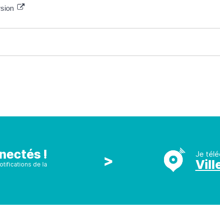
rsion
nectés !
Je télé
>
Vill
tifications de la