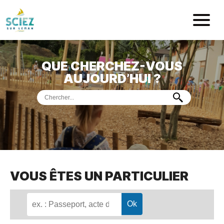
Mairie de Sci
QUE CHERCHEZ-VOUS
ACCUEIL
AUJOURD’HUI ?
VOTRE
MAIRIE
VIE
PRATIQUE
DÉMARCHES &
SERVICES
PORT
DE
PLAISANCE
VOUS ÊTES UN PARTICULIER
MUSÉE
DE
PRÉHISTOIRE
ET
GÉOLOGIE