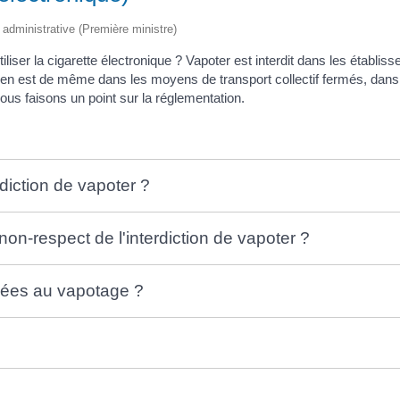
Mise à l'eau
Scolaire
Anniversaires
Fibre Optique
Communales
de
Stationneme
unicipal des
Registre d'accessibilité PMR
L'école de
Urgences
logement
t administrative (Première ministre)
Demandes
Marché
musique
Règlementation de la
social
d’autorisations
Opération
navigation sur le Lac Léman
La Chapelle
d’urbanisme
Assistante
tiliser la cigarette électronique ? Vapoter est interdit dans les établ
tranquilité
de
Tarifs
sociale
Procédures en
vacances
Il en est de même dans les moyens de transport collectif fermés, dans l
Chavannex
Documents obligatoires à
cours
Domiciliation
Règlement
ous faisons un point sur la réglementation.
bord
CCAS
sanitaire
Documents utiles
Aide
Déclaration 
alimentaire /
perte
Aide sociale
D.I.C.R.I.M
Service à la
personne
rdiction de vapoter ?
Seniors
n-respect de l'interdiction de vapoter ?
liées au vapotage ?