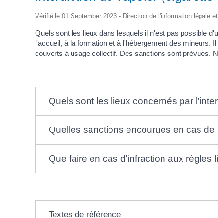
d'Identité /
Casse-
Contact
Les Adjoints
Proclamation Grands
Passeport
Conseil M
croûte
Électeurs
Les conseillers
Vérifié le 01 September 2023 - Direction de l'information légale e
Jeunes
Affaires Générales
Compte rendu
Service Elections
Ordre du jour
Quels sont les lieux dans lesquels il n'est pas possible d'u
Affaires Funéraires
Proclamation grands
l'accueil, à la formation et à l'hébergement des mineurs. 
Etrangers
électeurs
couverts à usage collectif. Des sanctions sont prévues. N
Frontaliers
Quels sont les lieux concernés par l'inte
Quelles sanctions encourues en cas de no
Que faire en cas d'infraction aux règles 
Textes de référence