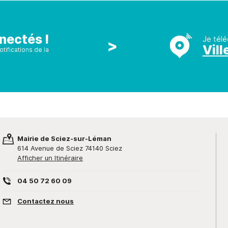
nectés !
Je télé
>
Vill
tifications de la
Mairie de Sciez-sur-Léman
614 Avenue de Sciez 74140 Sciez
Afficher un Itinéraire
04 50 72 60 09
Contactez nous