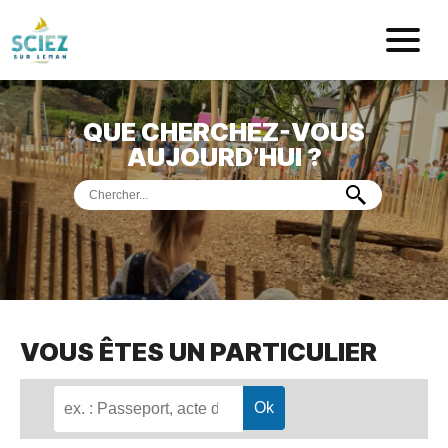
Mairie de Sci
QUE CHERCHEZ-VOUS
ACCUEIL
AUJOURD’HUI ?
VOTRE
MAIRIE
VIE
PRATIQUE
DÉMARCHES &
SERVICES
PORT
DE
PLAISANCE
VOUS ÊTES UN PARTICULIER
MUSÉE
DE
PRÉHISTOIRE
ET
GÉOLOGIE