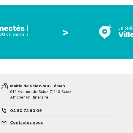
nectés !
Je télé
>
Vill
tifications de la
Mairie de Sciez-sur-Léman
614 Avenue de Sciez 74140 Sciez
Afficher un Itinéraire
04 50 72 60 09
Contactez nous