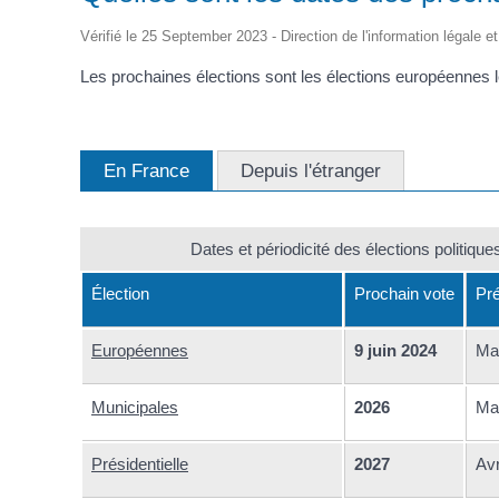
d'Identité /
Casse-
Contact
Les Adjoints
Proclamation Grands
Passeport
Conseil M
croûte
Électeurs
Les conseillers
Vérifié le 25 September 2023 - Direction de l'information légale e
Jeunes
Affaires Générales
Compte rendu
Service Elections
Ordre du jour
Les prochaines élections sont les élections européennes l
Affaires Funéraires
Proclamation grands
Etrangers
électeurs
Frontaliers
En France
Depuis l'étranger
Dates et périodicité des élections politique
Élection
Prochain vote
Pr
Européennes
9 juin 2024
Ma
Municipales
2026
Mar
Présidentielle
2027
Avr