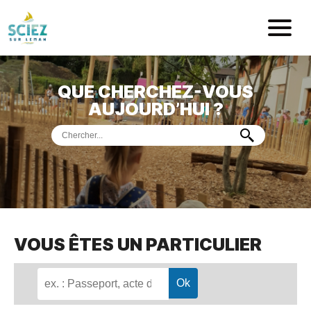
Mairie de Sci
QUE CHERCHEZ-VOUS
ACCUEIL
AUJOURD’HUI ?
VOTRE
MAIRIE
VIE
PRATIQUE
DÉMARCHES &
SERVICES
PORT
DE
PLAISANCE
VOUS ÊTES UN PARTICULIER
MUSÉE
DE
PRÉHISTOIRE
ET
GÉOLOGIE