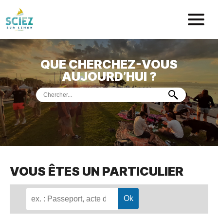
Mairie de Sci
QUE CHERCHEZ-VOUS
ACCUEIL
AUJOURD’HUI ?
VOTRE
MAIRIE
VIE
PRATIQUE
DÉMARCHES &
SERVICES
PORT
DE
PLAISANCE
VOUS ÊTES UN PARTICULIER
MUSÉE
DE
PRÉHISTOIRE
ET
GÉOLOGIE