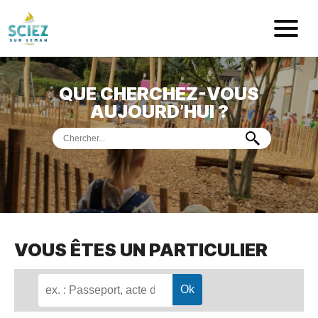
Mairie de Sci
QUE CHERCHEZ-VOUS
ACCUEIL
AUJOURD’HUI ?
VOTRE
MAIRIE
VIE
PRATIQUE
DÉMARCHES &
SERVICES
PORT
DE
PLAISANCE
VOUS ÊTES UN PARTICULIER
MUSÉE
DE
PRÉHISTOIRE
ET
GÉOLOGIE