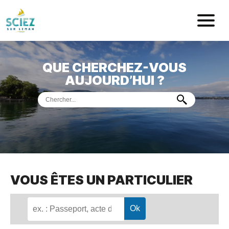
Mairie de Sci
QUE CHERCHEZ-VOUS
ACCUEIL
AUJOURD’HUI ?
VOTRE
MAIRIE
VIE
PRATIQUE
DÉMARCHES &
SERVICES
PORT
DE
PLAISANCE
VOUS ÊTES UN PARTICULIER
MUSÉE
DE
PRÉHISTOIRE
ET
GÉOLOGIE