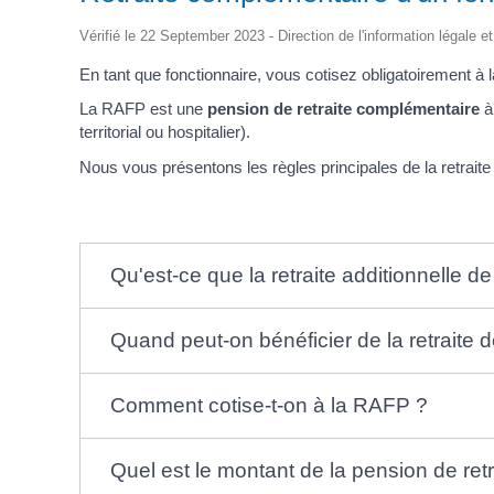
d'Identité /
Casse-
Contact
Les Adjoints
Proclamation Grands
Passeport
Conseil M
croûte
Électeurs
Les conseillers
Vérifié le 22 September 2023 - Direction de l'information légale e
Jeunes
Affaires Générales
Compte rendu
Service Elections
Ordre du jour
En tant que fonctionnaire, vous cotisez obligatoirement à l
Affaires Funéraires
Proclamation grands
Etrangers
électeurs
La RAFP est une
pension de retraite complémentaire
à 
Frontaliers
territorial ou hospitalier).
Nous vous présentons les règles principales de la retrait
Qu'est-ce que la retraite additionnelle de
Quand peut-on bénéficier de la retraite 
Comment cotise-t-on à la RAFP ?
Quel est le montant de la pension de re