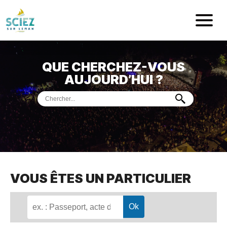
Mairie de Sci
QUE CHERCHEZ-VOUS
ACCUEIL
AUJOURD’HUI ?
VOTRE
MAIRIE
VIE
PRATIQUE
DÉMARCHES &
SERVICES
PORT
DE
PLAISANCE
VOUS ÊTES UN PARTICULIER
MUSÉE
DE
PRÉHISTOIRE
ET
GÉOLOGIE