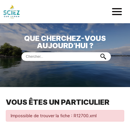
Mairie de Sci
QUE CHERCHEZ-VOUS
ACCUEIL
AUJOURD’HUI ?
VOTRE
MAIRIE
VIE
PRATIQUE
DÉMARCHES &
SERVICES
PORT
DE
PLAISANCE
VOUS ÊTES UN PARTICULIER
MUSÉE
DE
PRÉHISTOIRE
ET
GÉOLOGIE
Impossible de trouver la fiche : R12700.xml